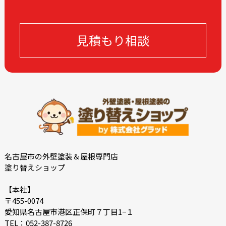
2023-08
2023-07
2023-06
2023-05
見積もり相談
2023-04
2023-03
2023-02
2023-01
2022-12
2022-11
2022-10
2022-09
2022-08
2022-07
2022-06
2022-05
2022-04
2022-03
2022-02
2022-01
名古屋市の外壁塗装＆屋根専門店
塗り替えショップ
2021-12
2021-07
2021-06
2021-05
【本社】
〒455-0074
2021-04
2021-03
愛知県名古屋市港区正保町７丁目1−１
2021-02
2021-01
TEL：052-387-8726