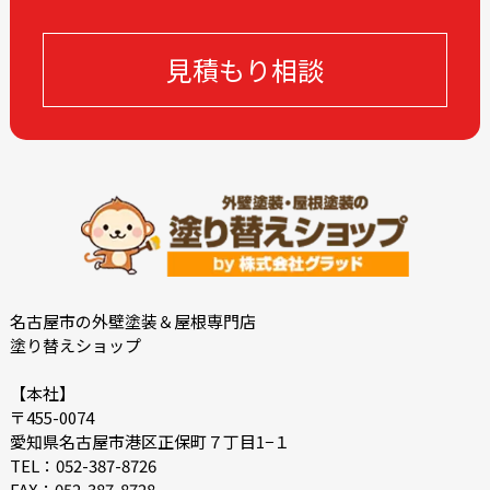
2023-10
2023-09
2023-08
2023-05
見積もり相談
2023-04
2023-03
2023-02
2023-01
2022-12
2022-10
2022-09
2022-08
2022-07
2022-06
2022-05
2022-04
2022-03
2022-02
2021-12
2021-11
名古屋市の外壁塗装＆屋根専門店
塗り替えショップ
2021-10
2021-09
2021-08
2021-07
【本社】
〒455-0074
2021-06
2021-05
愛知県名古屋市港区正保町７丁目1−１
2021-04
2021-03
TEL：052-387-8726
FAX：052-387-8728