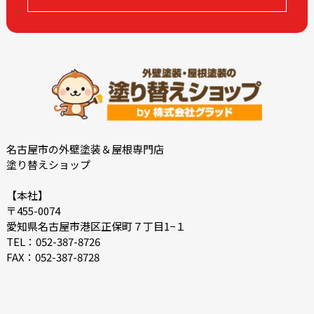
2022-09
2022-08
2022-07
2022-06
2022-05
2022-04
2022-03
2022-02
2021-09
2021-08
2021-02
2021-01
2020-11
2020-09
名古屋市の外壁塗装＆屋根専門店
塗り替えショップ
2020-08
2020-07
2020-06
2018-11
【本社】
〒455-0074
2018-10
愛知県名古屋市港区正保町７丁目1−１
TEL：052-387-8726
FAX：052-387-8728