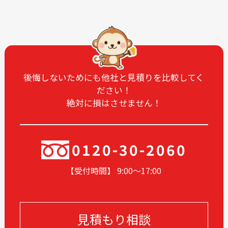
2025-08
2025-07
2025-06
2025-05
2025-04
2025-03
2025-02
2025-01
2024-12
2024-11
後悔しないためにも他社と見積りを比較してく
ださい！
2024-10
2024-09
絶対に損はさせません！
2024-08
2024-07
2024-06
2024-05
2024-04
2024-03
0120-30-2060
2024-02
2024-01
【受付時間】 9:00〜17
:00
2023-12
2023-11
2023-05
2023-04
2023-02
2022-12
見積もり相談
2022-11
2022-10