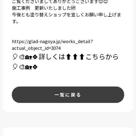
ご覧くださいましてありがとうございます😊😊
施工事例 更新いたしました🆙
今後とも塗り替えショップを宜しくお願い申し上げま
す。
https://glad-nagoya.jp/works_detail?
actual_object_id=3074
🎈🎨🏡🍀
詳しくは⬆️⬆️⬆️こちらから
🎈🎨🏡🍀
一覧に戻る