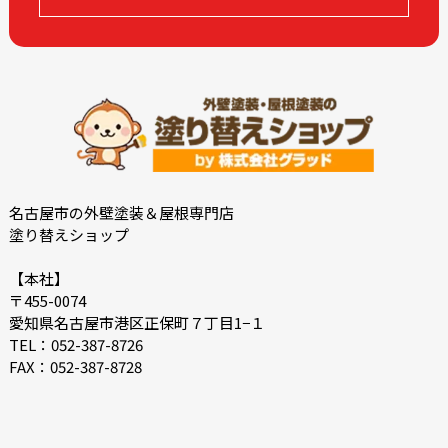
2022-09
2022-08
2022-07
2022-06
2022-05
2022-04
2022-03
2022-02
2021-09
2021-08
2021-02
2021-01
2020-11
2020-09
名古屋市の外壁塗装＆屋根専門店
塗り替えショップ
2020-08
2020-07
2020-06
2018-11
【本社】
〒455-0074
2018-10
愛知県名古屋市港区正保町７丁目1−１
TEL：052-387-8726
FAX：052-387-8728