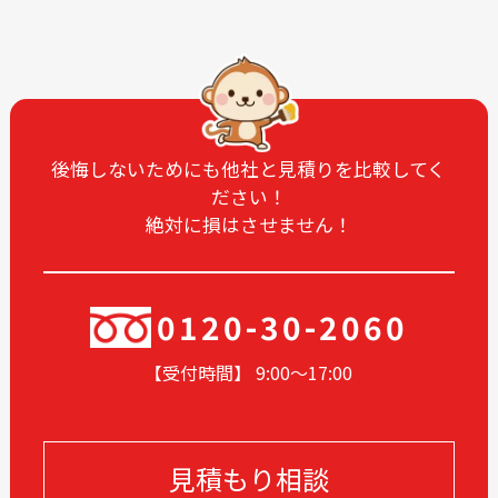
2025-08
2025-07
2025-06
2025-05
2025-04
2025-03
2025-02
2025-01
2024-12
2024-11
後悔しないためにも他社と見積りを比較してく
ださい！
2024-10
2024-09
絶対に損はさせません！
2024-08
2024-07
2024-06
2024-05
2024-04
2024-03
0120-30-2060
2024-02
2024-01
【受付時間】 9:00〜17
:00
2023-12
2023-11
2023-05
2023-04
2023-02
2022-12
見積もり相談
2022-11
2022-10