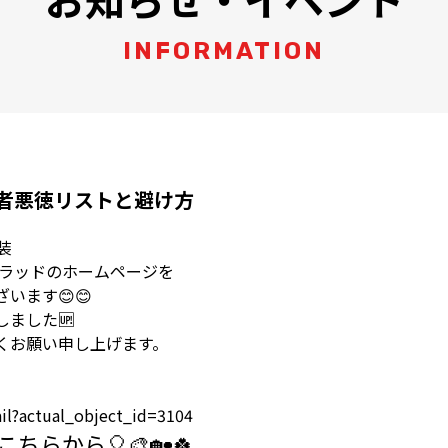
INFORMATION
者悪徳リストと避け方
装
グラッドのホームページを
います😊😊
ました🆙
くお願い申し上げます。
ail?actual_object_id=3104
こちらから🎈🎨🏡🍀