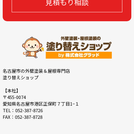
見積もり相談
2022-12
2022-11
2022-10
2022-09
2022-08
2022-07
2022-06
2022-05
2022-04
2022-03
2022-02
2021-09
2021-08
2021-02
2021-01
2020-11
名古屋市の外壁塗装＆屋根専門店
塗り替えショップ
2020-09
2020-08
2020-07
2020-06
【本社】
〒455-0074
2018-11
2018-10
愛知県名古屋市港区正保町７丁目1−１
TEL：052-387-8726
FAX：052-387-8728