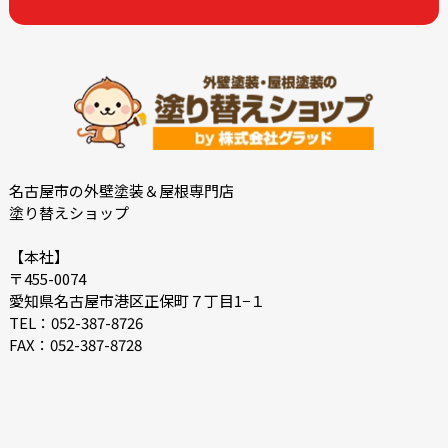
2022-07
2022-06
2022-05
2022-04
2022-03
2022-02
2021-09
2021-08
2021-02
2021-01
2020-11
2020-09
名古屋市の外壁塗装＆屋根専門店
塗り替えショップ
2020-08
2020-07
2020-06
2018-11
【本社】
〒455-0074
2018-10
愛知県名古屋市港区正保町７丁目1−１
TEL：052-387-8726
FAX：052-387-8728