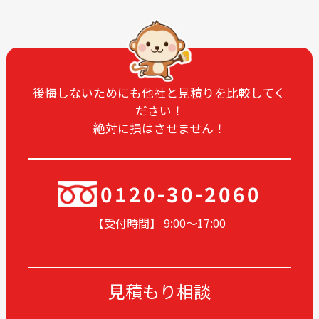
2025-06
2025-05
2025-04
2025-03
2025-02
2025-01
2024-12
2024-11
後悔しないためにも他社と見積りを比較してく
ださい！
2024-10
2024-09
絶対に損はさせません！
2024-08
2024-07
2024-06
2024-05
2024-04
2024-03
0120-30-2060
2024-02
2024-01
【受付時間】 9:00〜17
:00
2023-12
2023-11
2023-05
2023-04
2023-02
2022-12
見積もり相談
2022-11
2022-10
2022-09
2022-08