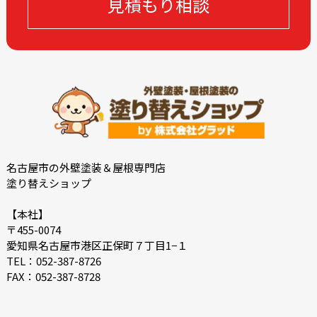
見積もり相談
2022-11
2022-10
2022-09
2022-08
2022-07
2022-06
2022-05
2022-04
2022-03
2022-02
2021-09
2021-08
2021-02
2021-01
2020-11
2020-09
名古屋市の外壁塗装＆屋根専門店
塗り替えショップ
2020-08
2020-07
2020-06
2018-11
【本社】
〒455-0074
2018-10
愛知県名古屋市港区正保町７丁目1−１
TEL：052-387-8726
FAX：052-387-8728