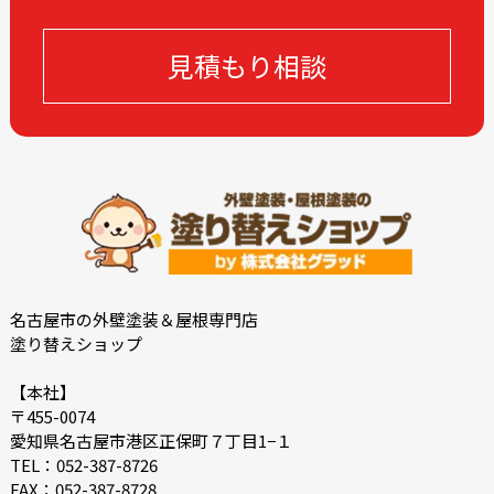
2023-02
2022-12
見積もり相談
2022-11
2022-10
2022-09
2022-08
2022-07
2022-06
2022-05
2022-04
2022-03
2022-02
2021-09
2021-08
2021-02
2021-01
2020-11
2020-09
名古屋市の外壁塗装＆屋根専門店
塗り替えショップ
2020-08
2020-07
2020-06
2018-11
【本社】
〒455-0074
2018-10
愛知県名古屋市港区正保町７丁目1−１
TEL：052-387-8726
FAX：052-387-8728