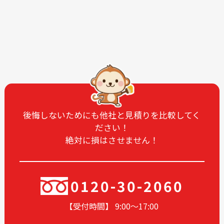
2025-12
2025-11
2025-10
2025-09
2025-08
2025-07
2025-06
2025-05
2025-04
2025-03
2025-02
2025-01
2024-12
2024-11
後悔しないためにも他社と見積りを比較してく
ださい！
2024-10
2024-09
絶対に損はさせません！
2024-08
2024-07
2024-06
2024-05
2024-04
2024-03
0120-30-2060
2024-02
2024-01
【受付時間】 9:00〜17
:00
2023-12
2023-11
2023-05
2023-04