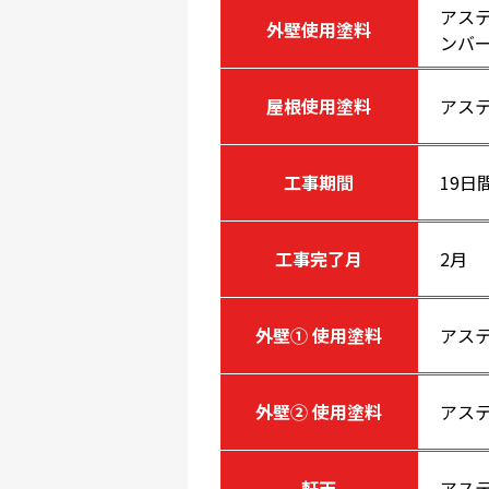
アステ
外壁使用塗料
ンバ
屋根使用塗料
アステ
工事期間
19日
工事完了月
2月
外壁① 使用塗料
アステ
外壁② 使用塗料
アステ
軒天
アス