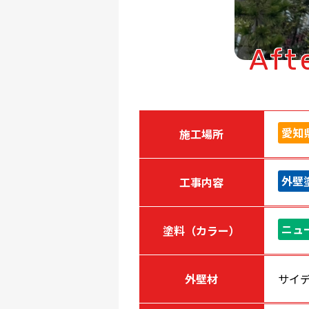
Aft
愛知
施工場所
外壁
工事内容
ニュ
塗料（カラー）
外壁材
サイ