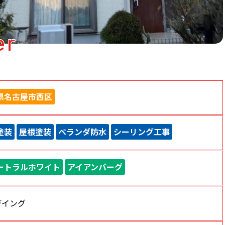
er
県名古屋市西区
塗装
屋根塗装
ベランダ防水
シーリング工事
ートラルホワイト
アイアンバーグ
デイング