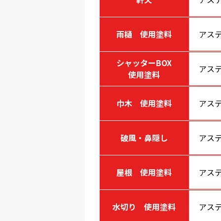
雨樋 使用塗料
アステ
シャッターBOX
アステ
使用塗料
巾木 使用塗料
アス
破風・鼻隠し
アステ
屋根 使用塗料
アステ
水切り 使用塗料
アステ