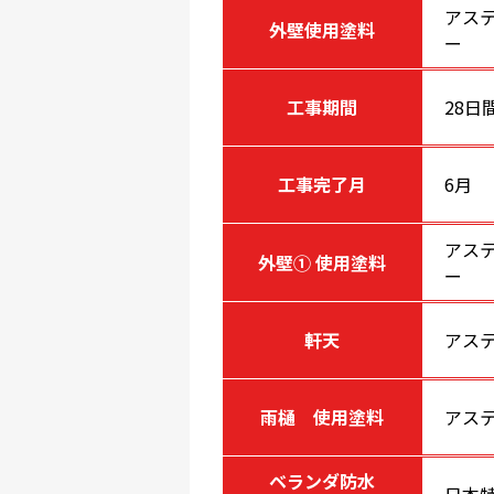
アステ
外壁使用塗料
ー
工事期間
28日
工事完了月
6月
アステ
外壁① 使用塗料
ー
軒天
アス
雨樋 使用塗料
アステ
ベランダ防水