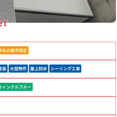
er
県名古屋市西区
塗装
大型物件
屋上防水
シーリング工事
ウィンクルブルー