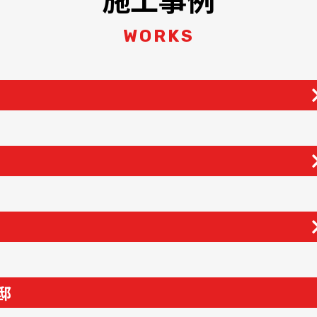
WORKS
邸