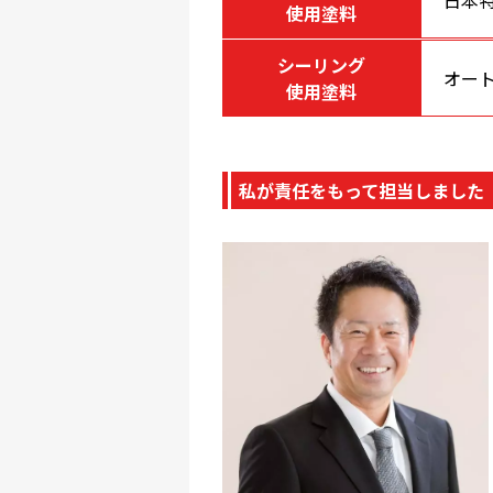
日本
使用塗料
シーリング
オート
使用塗料
私が責任をもって担当しました