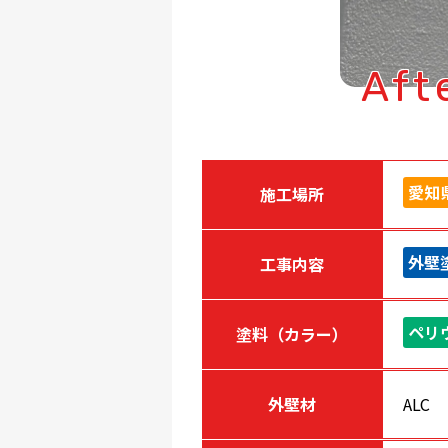
Aft
愛知
施工場所
外壁
工事内容
ペリ
塗料（カラー）
外壁材
ALC