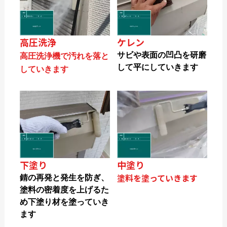
高圧洗浄
ケレン
サビや表面の凹凸を研磨
高圧洗浄機で汚れを落と
して平にしていきます
していきます
下塗り
中塗り
塗料を塗っていきます
錆の再発と発生を防ぎ、
塗料の密着度を上げるた
め下塗り材を塗っていき
ます