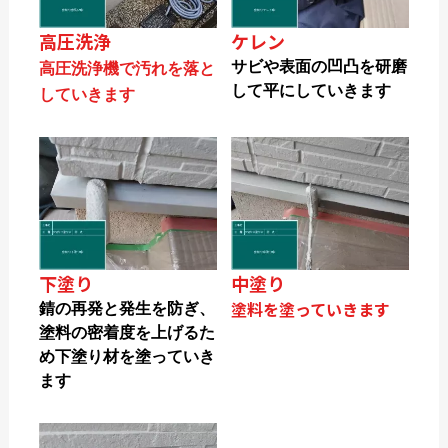
高圧洗浄
ケレン
サビや表面の凹凸を研磨
高圧洗浄機で汚れを落と
して平にしていきます
していきます
下塗り
中塗り
塗料を塗っていきます
錆の再発と発生を防ぎ、
塗料の密着度を上げるた
め下塗り材を塗っていき
ます