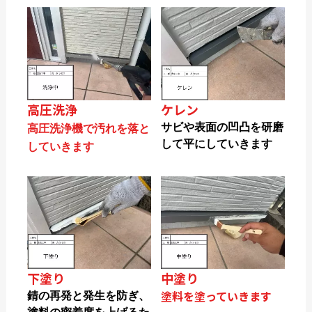
高圧洗浄
ケレン
サビや表面の凹凸を研磨
高圧洗浄機で汚れを落と
して平にしていきます
していきます
下塗り
中塗り
塗料を塗っていきます
錆の再発と発生を防ぎ、