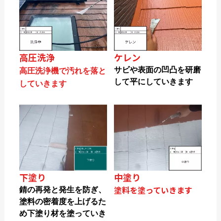
高圧洗浄
ケレン
サビや表面の凹凸を研磨
高圧洗浄機で汚れを落と
して平にしていきます
していきます
下塗り
中塗り
塗料を塗っていきます
錆の再発と発生を防ぎ、
塗料の密着度を上げるた
め下塗り材を塗っていき