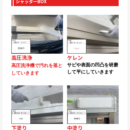
シャッターBOX
高圧洗浄
ケレン
サビや表面の凹凸を研磨
高圧洗浄機で汚れを落と
して平にしていきます
していきます
下塗り
中塗り