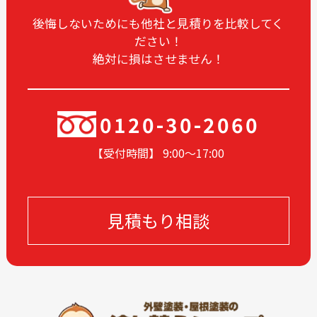
2025-01
2024-12
後悔しないためにも他社と見積りを比較してく
ださい！
2024-11
2024-10
絶対に損はさせません！
2024-09
2024-08
2024-07
2024-06
2024-05
2024-03
0120-30-2060
2024-02
2024-01
【受付時間】 9:00〜17
:00
2023-12
2023-11
2023-10
2023-09
2023-08
2023-05
見積もり相談
2023-04
2023-03
2023-02
2023-01
2022-12
2022-10
2022-09
2022-08
2022-07
2022-06