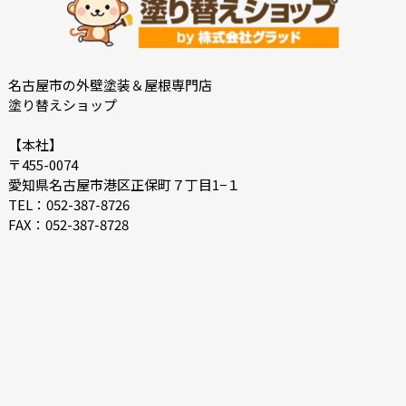
2022-05
2022-04
2022-03
2022-02
2021-12
2021-11
名古屋市の外壁塗装＆屋根専門店
塗り替えショップ
2021-10
2021-09
2021-08
2021-07
【本社】
〒455-0074
2021-06
2021-05
愛知県名古屋市港区正保町７丁目1−１
2021-04
2021-03
TEL：052-387-8726
FAX：052-387-8728
2021-02
2021-01
2020-12
2020-11
2020-10
2020-09
2020-08
2020-07