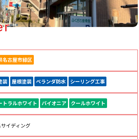
er
県名古屋市緑区
塗装
屋根塗装
ベランダ防水
シーリング工事
ートラルホワイト
パイオニア
クールホワイト
系サイディング