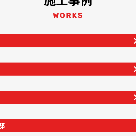
WORKS
邸