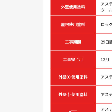
アス
外壁使用塗料
クー
屋根使用塗料
ロック
工事期間
29日
工事完了月
12月
外壁① 使用塗料
アス
外壁② 使用塗料
アス
アス
軒天