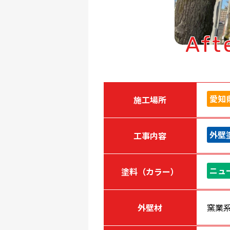
Aft
愛知
施工場所
外壁
工事内容
ニュ
塗料（カラー）
外壁材
窯業