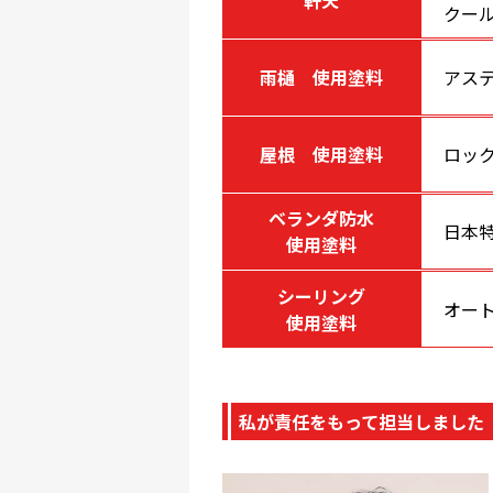
クー
雨樋 使用塗料
アステ
屋根 使用塗料
ロック
ベランダ防水
日本
使用塗料
シーリング
オート
使用塗料
私が責任をもって担当しました