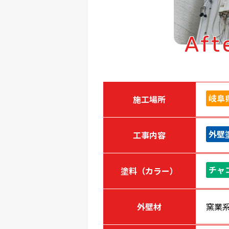
Aft
岐阜
施工場所
外壁
工事内容
チャ
塗料（カラー）
外壁材
窯業