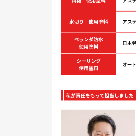
雨樋 使用塗料
アステ
水切り 使用塗料
アステ
ベランダ防水
日本
使用塗料
シーリング
オート
使用塗料
私が責任をもって担当しました