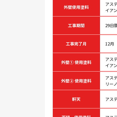
アス
外壁使用塗料
イア
工事期間
29日
工事完了月
12月
アス
外壁① 使用塗料
イア
アス
外壁② 使用塗料
リー
軒天
アス