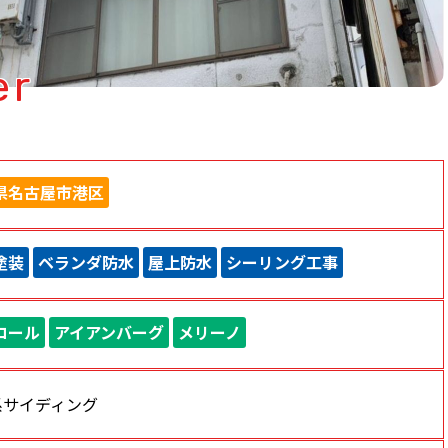
er
県名古屋市港区
塗装
ベランダ防水
屋上防水
シーリング工事
コール
アイアンバーグ
メリーノ
系サイディング