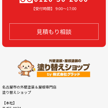
2024-02
2024-01
【受付時間】 9:00〜17
:00
2023-12
2023-11
2023-10
2023-09
2023-08
2023-05
見積もり相談
2023-04
2023-03
2023-02
2023-01
2022-12
2022-10
2022-09
2022-08
2022-07
2022-06
2022-05
2022-04
2022-03
2022-02
2021-12
2021-11
名古屋市の外壁塗装＆屋根専門店
塗り替えショップ
2021-10
2021-09
2021-08
2021-07
【本社】