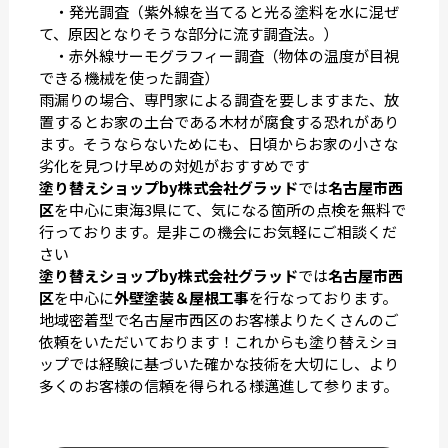
・発光調査（紫外線を当てると光る塗料を水に混ぜ
て、原因となりそうな部分に流す調査法。）
・赤外線サーモグラフィー調査（物体の温度が目視
できる機械を使った調査）
雨漏りの場合、専門家による調査を要しますまた、放
置するとお家の土台である木材が腐食する恐れがあり
ます。そうならないためにも、日頃からお家の小さな
劣化を見つけ早めの対処がおすすめです
塗り替えショップby株式会社グラッド
では
名古屋市西
区
を中心に東海3県にて、気になる箇所の点検を無料で
行っております。是非この機会にお気軽にご相談くだ
さい
塗り替えショップby株式会社グラッド
では
名古屋市西
区
を中心に
外壁塗装＆屋根工事
を行なっております。
地域密着型で名古屋市西区のお客様よりたくさんのご
依頼をいただいております！これからも塗り替えショ
ップでは経験に基づいた確かな技術を大切にし、より
多くのお客様の信頼を得られる様邁進して参ります。