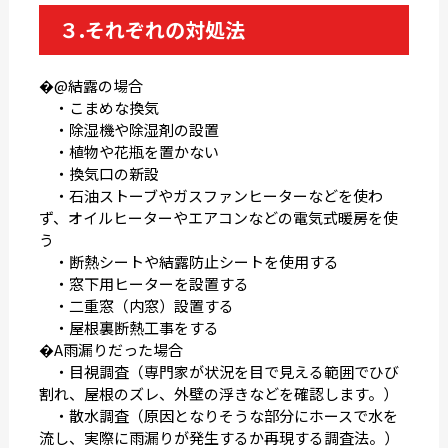
３.それぞれの対処法
�@結露の場合
・こまめな換気
・除湿機や除湿剤の設置
・植物や花瓶を置かない
・換気口の新設
・石油ストーブやガスファンヒーターなどを使わ
ず、オイルヒーターやエアコンなどの電気式暖房を使
う
・断熱シートや結露防止シートを使用する
・窓下用ヒーターを設置する
・二重窓（内窓）設置する
・屋根裏断熱工事をする
�A雨漏りだった場合
・目視調査（専門家が状況を目で見える範囲でひび
割れ、屋根のズレ、外壁の浮きなどを確認します。）
・散水調査（原因となりそうな部分にホースで水を
流し、実際に雨漏りが発生するか再現する調査法。）