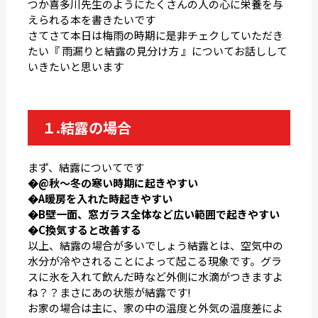
つか喜多川先生のようにたくさんの人の心に栄養を与
えられる本を書きたいです
さてさて本日は梅雨の時期に是非チェクしていただき
たい『 雨漏りと結露の見分け方 』についてお話しして
いきたいと思います
１.結露の場合
まず、結露についてです
�@秋〜冬の寒い時期に起きやすい
�A暖房を入れた時起きやすい
�B壁一面、窓ガラス全体など広い範囲で起きやすい
�C換気すると改善する
以上、結露の場合が多いでしょう結露とは、空気中の
水分が冷やされることによって起こる現象です。グラ
スに氷を入れて飲んだ時など外側に水滴がつきますよ
ね？？まさにあの状態が結露です!
お家の場合は主に、家の中の温度と外気の温度差によ