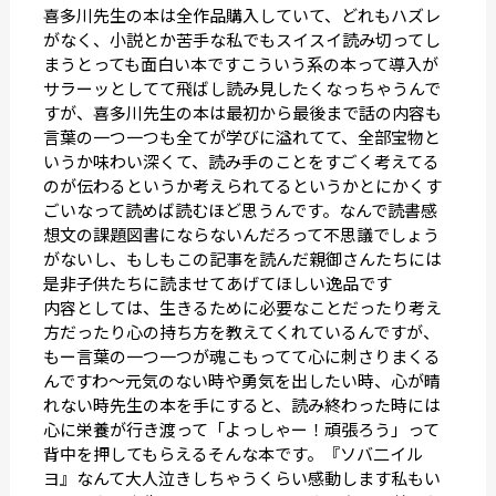
喜多川先生の本は全作品購入していて、どれもハズレ
がなく、小説とか苦手な私でもスイスイ読み切ってし
まうとっても面白い本ですこういう系の本って導入が
サラーッとしてて飛ばし読み見したくなっちゃうんで
すが、喜多川先生の本は最初から最後まで話の内容も
言葉の一つ一つも全てが学びに溢れてて、全部宝物と
いうか味わい深くて、読み手のことをすごく考えてる
のが伝わるというか考えられてるというかとにかくす
ごいなって読めば読むほど思うんです。なんで読書感
想文の課題図書にならないんだろって不思議でしょう
がないし、もしもこの記事を読んだ親御さんたちには
是非子供たちに読ませてあげてほしい逸品です
内容としては、生きるために必要なことだったり考え
方だったり心の持ち方を教えてくれているんですが、
もー言葉の一つ一つが魂こもってて心に刺さりまくる
んですわ〜元気のない時や勇気を出したい時、心が晴
れない時先生の本を手にすると、読み終わった時には
心に栄養が行き渡って「よっしゃー！頑張ろう」って
背中を押してもらえるそんな本です。『ソバ二イル
ヨ』なんて大人泣きしちゃうくらい感動します私もい