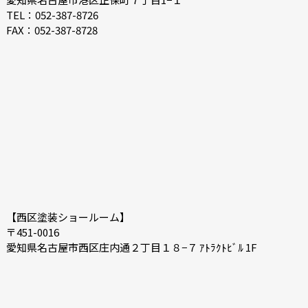
2021-08
2021-03
TEL：052-387-8726
FAX：052-387-8728
2021-02
2021-01
2020-11
2020-10
2020-09
2020-08
2020-07
2020-06
2020-03
2019-12
2019-05
2019-04
2019-02
2018-12
2018-11
2018-10
【西区塗装ショールーム】
〒451-0016
愛知県名古屋市西区庄内通２丁目１８−７ ｱﾄﾗｸﾄﾋﾞﾙ 1F