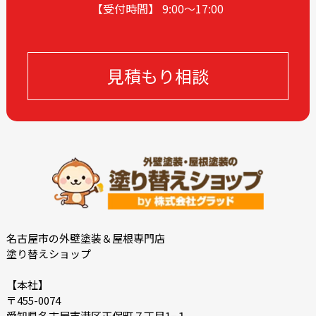
【受付時間】 9:00〜17
:00
2024-04
2024-03
2024-02
2024-01
2023-12
2023-11
見積もり相談
2023-10
2023-09
2023-08
2023-07
2023-05
2023-04
2023-03
2023-02
2023-01
2022-12
2022-11
2022-10
2022-09
2022-08
2022-07
2022-06
名古屋市の外壁塗装＆屋根専門店
塗り替えショップ
2022-05
2022-04
2022-03
2022-02
【本社】
〒455-0074
2022-01
2021-09
愛知県名古屋市港区正保町７丁目1−１