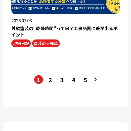
2026.07.03
外壁塗装の“乾燥時間”って何？工事品質に差が出るポ
イント
現場日記
塗装の豆知識
1
2
3
4
5