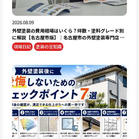
2026.08.09
外壁塗装の費用相場はいくら？坪数・塗料グレード別
に解説【名古屋市版】｜名古屋市の外壁塗装専門店 塗
り替えショップ
現場日記
塗装の豆知識