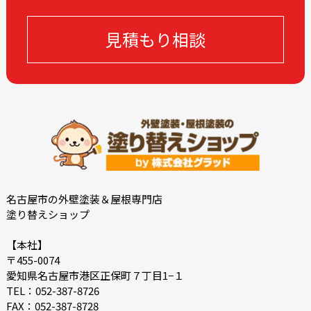
2023-12
2023-11
見積もり相談
2023-10
2023-09
2023-08
2023-07
2023-05
2023-04
2023-03
2023-02
2023-01
2022-12
2022-11
2022-10
2022-09
2022-08
2022-07
2022-06
名古屋市の外壁塗装＆屋根専門店
塗り替えショップ
2022-05
2022-04
2022-03
2022-02
【本社】
〒455-0074
2022-01
2021-09
愛知県名古屋市港区正保町７丁目1−１
2021-08
2021-03
TEL：052-387-8726
FAX：052-387-8728
2021-02
2021-01