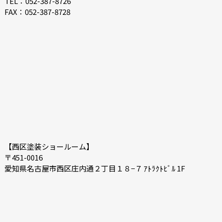
TEL：052-387-8726
FAX：052-387-8728
【西区塗装ショールーム】
〒451-0016
愛知県名古屋市西区庄内通２丁目１８−７ ｱﾄﾗｸﾄﾋﾞﾙ 1F