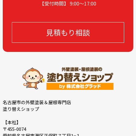
【受付時間】 9:00〜17
:00
2023-10
2023-09
2023-08
2023-07
2023-06
2023-05
見積もり相談
2023-04
2023-03
2023-02
2023-01
2022-12
2022-11
2022-10
2022-09
2022-08
2022-07
2022-06
2022-05
2022-04
2022-03
2022-02
2022-01
名古屋市の外壁塗装＆屋根専門店
塗り替えショップ
2021-12
2021-07
2021-06
2021-05
【本社】
〒455-0074
2021-04
2021-03
愛知県名古屋市港区正保町７丁目1−１