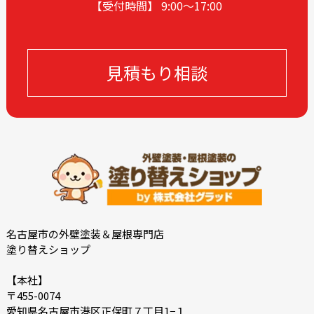
【受付時間】 9:00〜17
:00
2023-12
2023-11
2023-05
2023-04
2023-02
2022-12
見積もり相談
2022-11
2022-10
2022-09
2022-08
2022-07
2022-06
2022-05
2022-04
2022-03
2022-02
2021-09
2021-08
2021-02
2021-01
2020-11
2020-09
名古屋市の外壁塗装＆屋根専門店
塗り替えショップ
2020-08
2020-07
2020-06
2018-11
【本社】
〒455-0074
2018-10
愛知県名古屋市港区正保町７丁目1−１