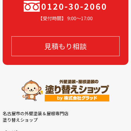
2024-04
2024-03
0120-30-2060
2024-02
2024-01
【受付時間】 9:00〜17
:00
2023-12
2023-11
2023-05
2023-04
2023-02
2022-12
見積もり相談
2022-11
2022-10
2022-09
2022-08
2022-07
2022-06
2022-05
2022-04
2022-03
2022-02
2021-09
2021-08
2021-02
2021-01
2020-11
2020-09
名古屋市の外壁塗装＆屋根専門店
塗り替えショップ
2020-08
2020-07