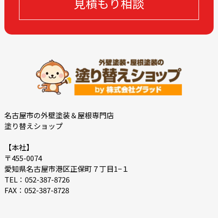
見積もり相談
2022-11
2022-10
2022-09
2022-08
2022-07
2022-06
2022-05
2022-04
2022-03
2022-02
2021-09
2021-08
2021-02
2021-01
2020-11
2020-09
名古屋市の外壁塗装＆屋根専門店
塗り替えショップ
2020-08
2020-07
2020-06
2018-11
【本社】
〒455-0074
2018-10
愛知県名古屋市港区正保町７丁目1−１
TEL：052-387-8726
FAX：052-387-8728