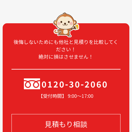
2025-06
2025-05
2025-04
2025-03
2025-02
2025-01
2024-12
2024-11
2024-10
2024-09
後悔しないためにも他社と見積りを比較してく
ださい！
2024-08
2024-07
絶対に損はさせません！
2024-06
2024-05
2024-04
2024-03
2024-02
2024-01
0120-30-2060
2023-12
2023-11
【受付時間】 9:00〜17
:00
2023-10
2023-09
2023-08
2023-07
2023-06
2023-05
見積もり相談
2023-04
2023-03