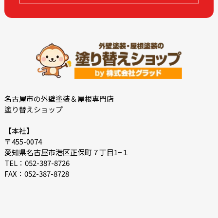
2023-02
2023-01
2022-12
2022-11
2022-10
2022-09
2022-08
2022-07
2022-06
2022-05
2022-04
2022-03
2022-02
2022-01
名古屋市の外壁塗装＆屋根専門店
塗り替えショップ
2021-12
2021-07
2021-06
2021-05
【本社】
〒455-0074
2021-04
2021-03
愛知県名古屋市港区正保町７丁目1−１
2021-02
2021-01
TEL：052-387-8726
FAX：052-387-8728
2020-12
2020-11
2020-10
2020-09
2020-08
2020-07