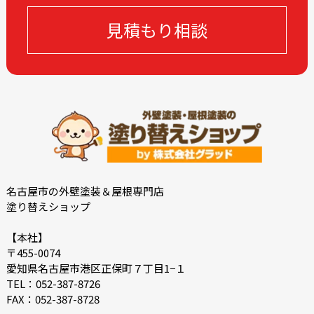
2023-06
2023-05
見積もり相談
2023-04
2023-03
2023-02
2023-01
2022-12
2022-11
2022-10
2022-09
2022-08
2022-07
2022-06
2022-05
2022-04
2022-03
2022-02
2022-01
名古屋市の外壁塗装＆屋根専門店
塗り替えショップ
2021-12
2021-07
2021-06
2021-05
【本社】
〒455-0074
2021-04
2021-03
愛知県名古屋市港区正保町７丁目1−１
2021-02
2021-01
TEL：052-387-8726
FAX：052-387-8728
2020-12
2020-11