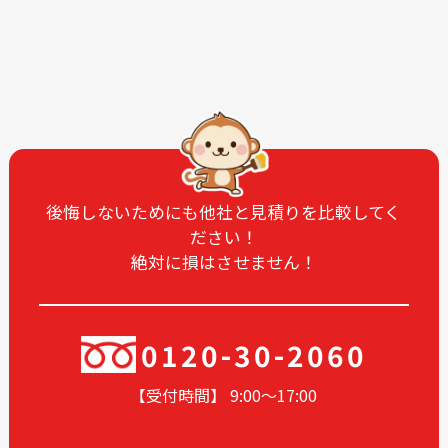
2025-12
2025-11
2025-09
2025-07
2025-06
2025-05
2025-04
2025-03
2025-02
2025-01
2024-12
2024-11
2024-10
2024-09
後悔しないためにも他社と見積りを比較してく
ださい！
2024-08
2024-07
絶対に損はさせません！
2024-06
2024-05
2024-04
2024-03
2024-02
2024-01
0120-30-2060
2023-12
2023-11
【受付時間】 9:00〜17
:00
2023-10
2023-09
2023-08
2023-07