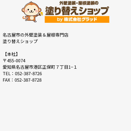
2022-08
2022-07
2022-06
2022-05
2022-04
2022-03
2022-02
2022-01
名古屋市の外壁塗装＆屋根専門店
塗り替えショップ
2021-12
2021-07
2021-06
2021-05
【本社】
〒455-0074
2021-04
2021-03
愛知県名古屋市港区正保町７丁目1−１
2021-02
2021-01
TEL：052-387-8726
FAX：052-387-8728
2020-12
2020-11
2020-10
2020-09
2020-08
2020-07
2020-06
2020-05