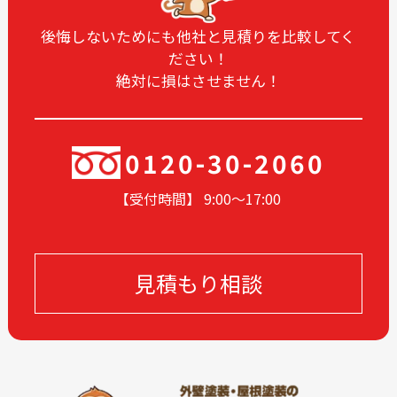
2024-12
2024-11
2024-10
2024-09
後悔しないためにも他社と見積りを比較してく
ださい！
2024-08
2024-07
絶対に損はさせません！
2024-06
2024-05
2024-04
2024-03
2024-02
2024-01
0120-30-2060
2023-12
2023-11
【受付時間】 9:00〜17
:00
2023-10
2023-09
2023-08
2023-07
2023-06
2023-05
見積もり相談
2023-04
2023-03
2023-02
2023-01
2022-12
2022-11
2022-10
2022-09