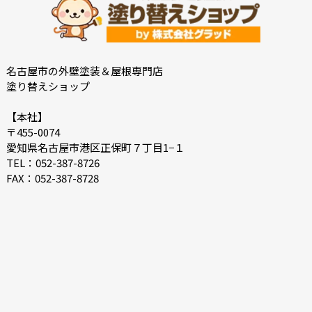
2022-08
2022-07
2022-06
2022-05
2022-04
2022-03
2022-02
2022-01
名古屋市の外壁塗装＆屋根専門店
塗り替えショップ
2021-12
2021-07
2021-06
2021-05
【本社】
〒455-0074
2021-04
2021-03
愛知県名古屋市港区正保町７丁目1−１
2021-02
2021-01
TEL：052-387-8726
FAX：052-387-8728
2020-12
2020-11
2020-10
2020-09
2020-08
2020-07
2020-06
2020-05