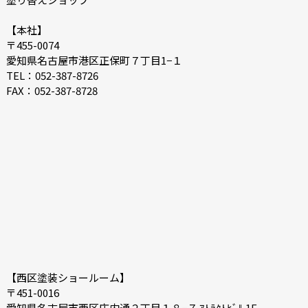
2021-12
2021-07
2021-06
2021-05
【本社】
〒455-0074
2021-04
2021-03
愛知県名古屋市港区正保町７丁目1−１
2021-02
2021-01
TEL：052-387-8726
FAX：052-387-8728
2020-12
2020-11
2020-10
2020-09
2020-08
2020-07
2020-06
2020-05
【西区塗装ショールーム】
〒451-0016
愛知県名古屋市西区庄内通２丁目１８−７ ｱﾄﾗｸﾄﾋﾞﾙ 1F