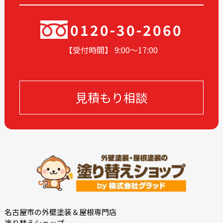
2024-04
2024-03
2024-02
2024-01
0120-30-2060
2023-12
2023-11
【受付時間】 9:00〜17
:00
2023-10
2023-09
2023-08
2023-07
2023-06
2023-05
見積もり相談
2023-04
2023-03
2023-02
2023-01
2022-12
2022-11
2022-10
2022-09
2022-08
2022-07
2022-06
2022-05
2022-04
2022-03
2022-02
2022-01
名古屋市の外壁塗装＆屋根専門店
塗り替えショップ