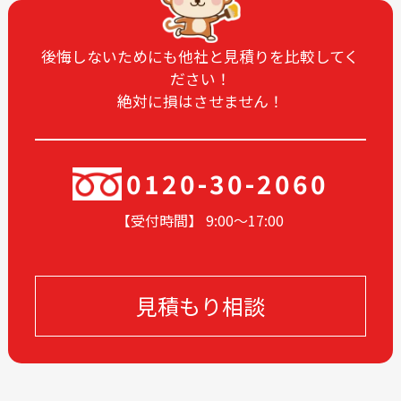
2024-12
2024-11
2024-10
2024-09
後悔しないためにも他社と見積りを比較してく
ださい！
2024-08
2024-07
絶対に損はさせません！
2024-06
2024-05
2024-04
2024-03
2024-02
2024-01
0120-30-2060
2023-12
2023-11
【受付時間】 9:00〜17
:00
2023-10
2023-09
2023-08
2023-07
2023-06
2023-05
見積もり相談
2023-04
2023-03
2023-02
2023-01
2022-12
2022-11
2022-10
2022-09