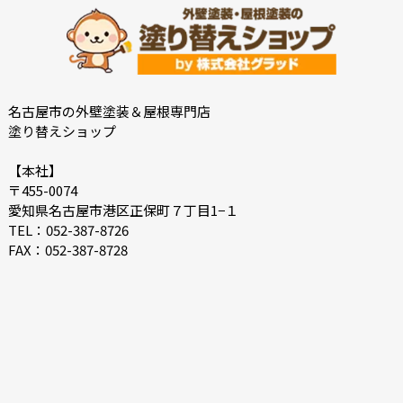
2022-08
2022-07
2022-06
2022-05
2022-04
2022-03
2022-02
2022-01
名古屋市の外壁塗装＆屋根専門店
塗り替えショップ
2021-12
2021-07
2021-06
2021-05
【本社】
〒455-0074
2021-04
2021-03
愛知県名古屋市港区正保町７丁目1−１
2021-02
2021-01
TEL：052-387-8726
FAX：052-387-8728
2020-12
2020-11
2020-10
2020-09
2020-08
2020-07
2020-06
2020-05