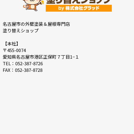
2022-06
2022-05
2022-04
2022-03
2022-02
2022-01
名古屋市の外壁塗装＆屋根専門店
塗り替えショップ
2021-12
2021-07
2021-06
2021-05
【本社】
〒455-0074
2021-04
2021-03
愛知県名古屋市港区正保町７丁目1−１
2021-02
2021-01
TEL：052-387-8726
FAX：052-387-8728
2020-12
2020-11
2020-10
2020-09
2020-08
2020-07
2020-06
2020-05