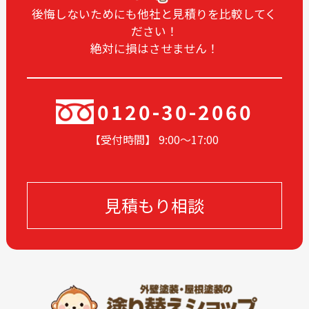
2024-10
2024-09
後悔しないためにも他社と見積りを比較してく
ださい！
2024-08
2024-07
絶対に損はさせません！
2024-06
2024-05
2024-04
2024-03
2024-02
2024-01
0120-30-2060
2023-12
2023-11
【受付時間】 9:00〜17
:00
2023-10
2023-09
2023-08
2023-07
2023-06
2023-05
見積もり相談
2023-04
2023-03
2023-02
2023-01
2022-12
2022-11
2022-10
2022-09
2022-08
2022-07