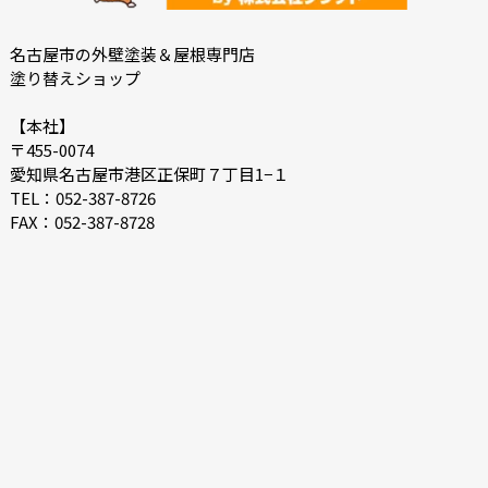
2022-04
2022-03
2022-02
2022-01
名古屋市の外壁塗装＆屋根専門店
塗り替えショップ
2021-12
2021-07
2021-06
2021-05
【本社】
〒455-0074
2021-04
2021-03
愛知県名古屋市港区正保町７丁目1−１
2021-02
2021-01
TEL：052-387-8726
FAX：052-387-8728
2020-12
2020-11
2020-10
2020-09
2020-08
2020-07
2020-06
2020-05