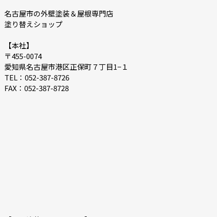
2022-02
2022-01
名古屋市の外壁塗装＆屋根専門店
塗り替えショップ
2021-12
2021-07
2021-06
2021-05
【本社】
〒455-0074
2021-04
2021-03
愛知県名古屋市港区正保町７丁目1−１
2021-02
2021-01
TEL：052-387-8726
FAX：052-387-8728
2020-12
2020-11
2020-10
2020-09
2020-08
2020-07
2020-06
2020-05