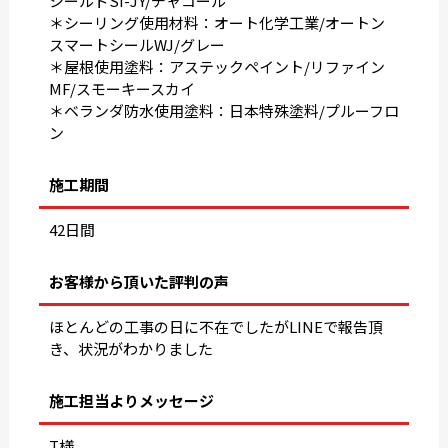
シールドSI-JY/チャコール
＊シーリング使用材料：オート化学工業/オートン
スマートシールWJ/グレー
＊屋根使用塗料：アステックペイント/リファイン
MF/スモーキースカイ
＊ベランダ防水使用塗料：日本特殊塗料/プルーフロ
ン
施工期間
42日間
お客様から頂いた評判の声
ほとんどの工事の日に不在でしたがLINEで報告頂
き、状況がわかりました
施工担当よりメッセージ
T様