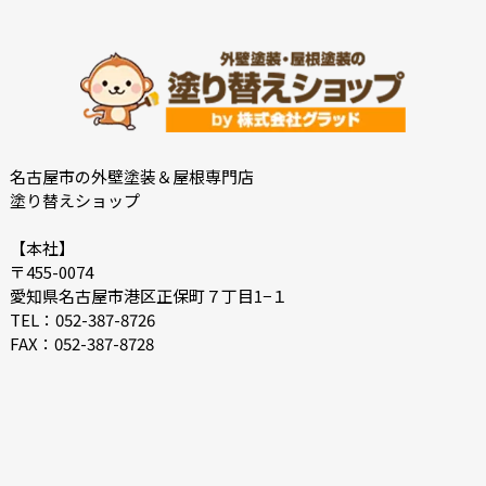
2022-10
2022-09
2022-08
2022-07
2022-06
2022-05
2022-04
2022-03
2022-02
2022-01
名古屋市の外壁塗装＆屋根専門店
塗り替えショップ
2021-12
2021-07
2021-06
2021-05
【本社】
〒455-0074
2021-04
2021-03
愛知県名古屋市港区正保町７丁目1−１
2021-02
2021-01
TEL：052-387-8726
FAX：052-387-8728
2020-12
2020-11
2020-10
2020-09
2020-08
2020-07
2020-06
2020-05