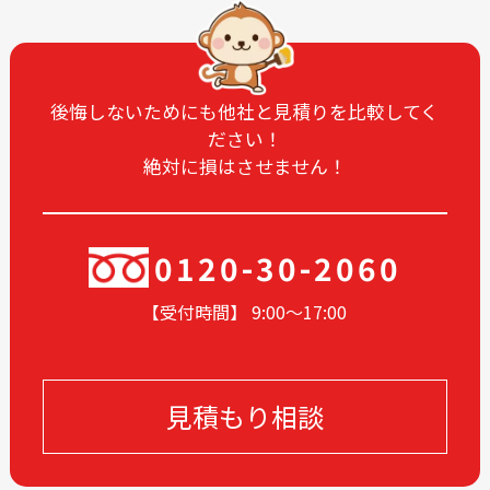
2025-02
2025-01
2024-12
2024-11
2024-10
2024-09
後悔しないためにも他社と見積りを比較してく
ださい！
2024-08
2024-07
絶対に損はさせません！
2024-06
2024-05
2024-04
2024-03
2024-02
2024-01
0120-30-2060
2023-12
2023-11
【受付時間】 9:00〜17
:00
2023-10
2023-09
2023-08
2023-07
2023-06
2023-05
見積もり相談
2023-04
2023-03
2023-02
2023-01
2022-12
2022-11