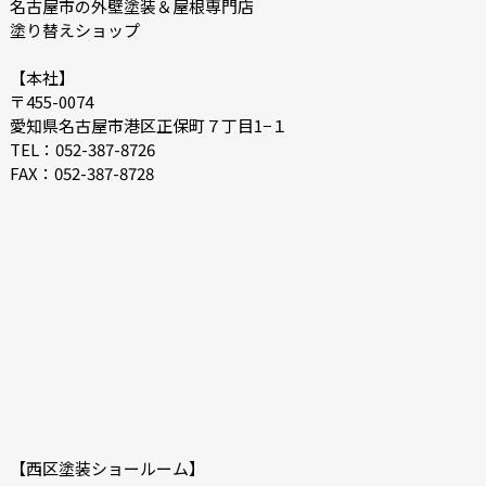
2022-02
2022-01
名古屋市の外壁塗装＆屋根専門店
塗り替えショップ
2021-12
2021-07
2021-06
2021-05
【本社】
〒455-0074
2021-04
2021-03
愛知県名古屋市港区正保町７丁目1−１
2021-02
2021-01
TEL：052-387-8726
FAX：052-387-8728
2020-12
2020-11
2020-10
2020-09
2020-08
2020-07
2020-06
2020-05
【西区塗装ショールーム】