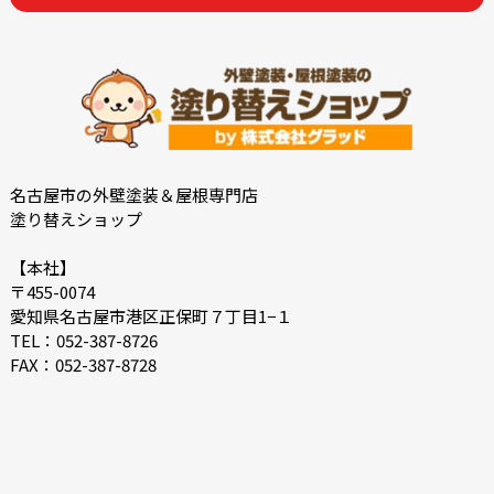
2022-12
2022-11
2022-10
2022-09
2022-08
2022-07
2022-06
2022-05
2022-04
2022-03
2022-02
2022-01
名古屋市の外壁塗装＆屋根専門店
塗り替えショップ
2021-12
2021-07
2021-06
2021-05
【本社】
〒455-0074
2021-04
2021-03
愛知県名古屋市港区正保町７丁目1−１
2021-02
2021-01
TEL：052-387-8726
FAX：052-387-8728
2020-12
2020-11
2020-10
2020-09
2020-08
2020-07
2020-06
2020-05