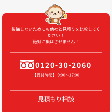
2025-04
2025-03
2025-02
2025-01
2024-12
2024-11
2024-10
2024-09
後悔しないためにも他社と見積りを比較してく
ださい！
2024-08
2024-07
絶対に損はさせません！
2024-06
2024-05
2024-04
2024-03
2024-02
2024-01
0120-30-2060
2023-12
2023-11
【受付時間】 9:00〜17
:00
2023-10
2023-09
2023-08
2023-07
2023-06
2023-05
見積もり相談
2023-04
2023-03
2023-02
2023-01