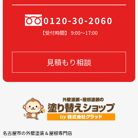
2024-04
2024-03
2024-02
2024-01
0120-30-2060
2023-12
2023-11
【受付時間】 9:00〜17
:00
2023-10
2023-09
2023-08
2023-07
2023-06
2023-05
見積もり相談
2023-04
2023-03
2023-02
2023-01
2022-12
2022-11
2022-10
2022-09
2022-08
2022-07
2022-06
2022-05
2022-04
2022-03
2022-02
2022-01
名古屋市の外壁塗装＆屋根専門店