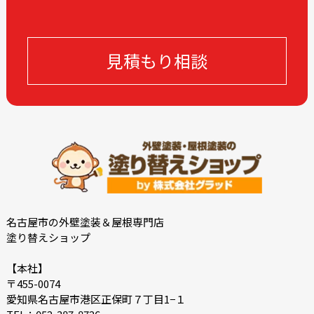
2023-08
2023-07
2023-06
2023-05
見積もり相談
2023-04
2023-03
2023-02
2023-01
2022-12
2022-11
2022-10
2022-09
2022-08
2022-07
2022-06
2022-05
2022-04
2022-03
2022-02
2022-01
名古屋市の外壁塗装＆屋根専門店
塗り替えショップ
2021-12
2021-07
2021-06
2021-05
【本社】
〒455-0074
2021-04
2021-03
愛知県名古屋市港区正保町７丁目1−１
2021-02
2021-01