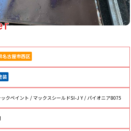
er
県名古屋市西区
塗装
ックペイント / マックスシールドSI-J Y / パイオニア8075
間