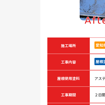
Aft
愛知
施工場所
屋根
工事内容
屋根使用塗料
アステ
工事期間
２日