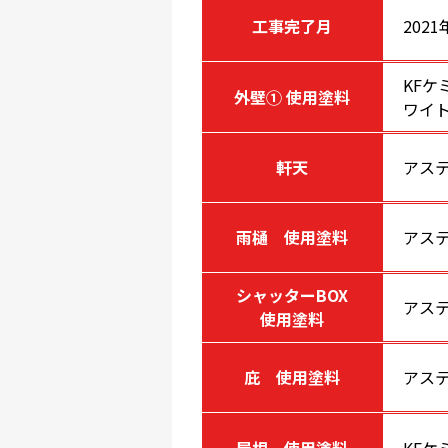
工事完了月
202
KFケ
外壁① 使用塗料
ワイ
軒天
アステ
雨樋 使用塗料
アステ
シャッターBOX
アステ
使用塗料
庇 使用塗料
アステ
屋根 使用塗料
KFケ