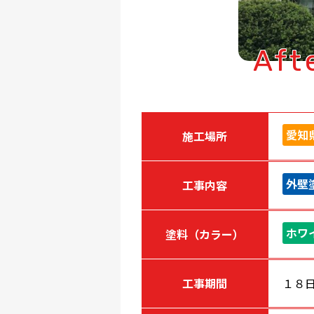
Aft
愛知
施工場所
外壁
工事内容
ホワ
塗料（カラー）
工事期間
１８