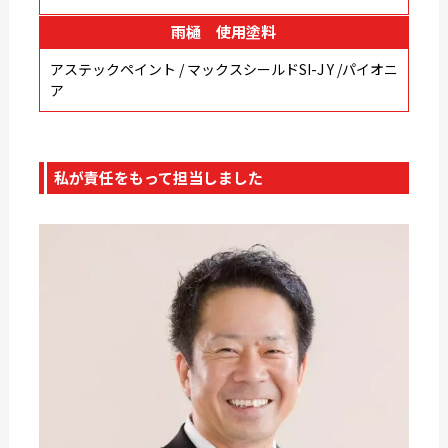
雨樋 使用塗料
アステックペイント / マックスシールドSI-J Y /パイオニ
ア
私が責任をもって担当しました