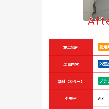
Aft
愛知
施工場所
外壁
工事内容
ブラ
塗料（カラー）
外壁材
ALC