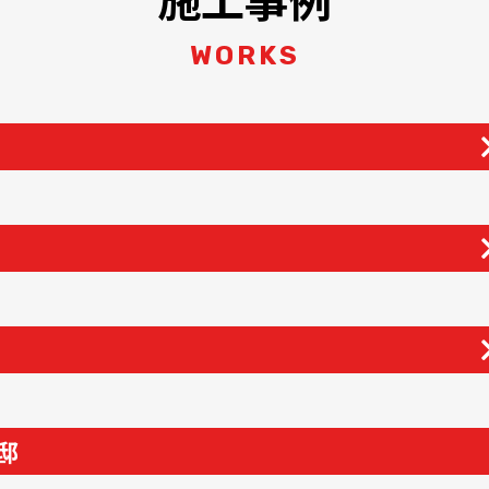
WORKS
邸