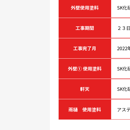
外壁使用塗料
SK化
工事期間
２３
工事完了月
2022
外壁① 使用塗料
SK化
軒天
SK化
雨樋 使用塗料
アステ