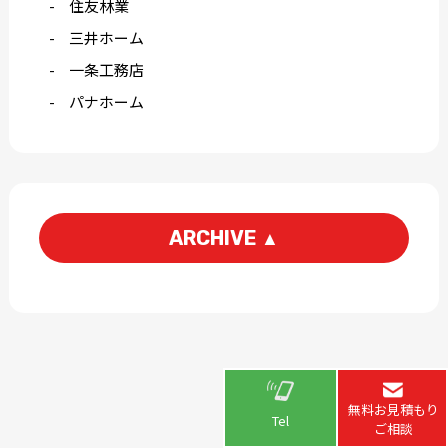
住友林業
三井ホーム
一条工務店
パナホーム
ARCHIVE
▲
2026-06
2026-04
2026-03
2026-02
2026-01
2025-12
2025-11
2025-10
無料お見積もり
Tel
2025-09
2025-08
ご相談