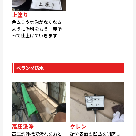
上塗り
色ムラや気泡がなくなる
ように塗料をもう一度塗
って仕上げていきます
ベランダ防水
高圧洗浄
ケレン
高圧洗浄機で汚れを落と
錆や表面の凹凸を研磨し