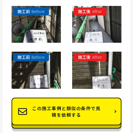
施工前
Before
施工後
After
施工前
Before
施工後
After
この施工事例と類似の条件で見
積を依頼する