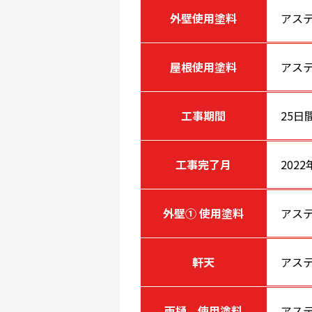
外壁使用塗料
アステ
屋根使用塗料
アステ
工事期間
25日
工事完了月
2022
外壁① 使用塗料
アステ
軒天
アス
雨樋 使用塗料
アステ