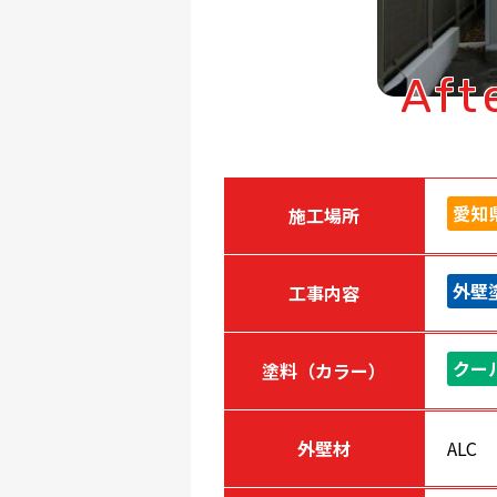
Aft
愛知
施工場所
外壁
工事内容
クー
塗料（カラー）
外壁材
ALC