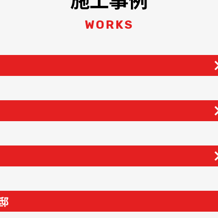
WORKS
邸