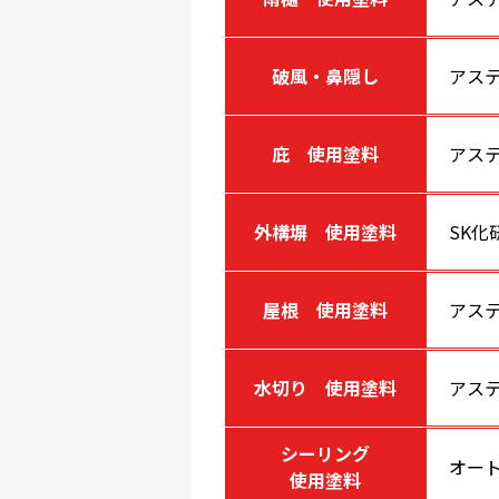
破風・鼻隠し
アステ
庇 使用塗料
アステ
外構塀 使用塗料
SK化
屋根 使用塗料
アステ
水切り 使用塗料
アステ
シーリング
オート
使用塗料