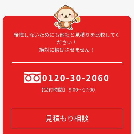
2025-07
2025-06
2025-05
2025-04
2025-03
2025-02
2025-01
2024-12
後悔しないためにも他社と見積りを比較してく
ださい！
2024-11
2024-10
絶対に損はさせません！
2024-09
2024-08
2024-07
2024-06
2024-05
2024-03
0120-30-2060
2024-02
2024-01
【受付時間】 9:00〜17
:00
2023-12
2023-11
2023-10
2023-09
2023-08
2023-05
見積もり相談
2023-04
2023-03
2023-02
2023-01