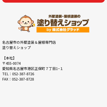
2022-12
2022-10
2022-09
2022-08
2022-07
2022-06
2022-05
2022-04
2022-03
2022-02
2021-12
2021-11
名古屋市の外壁塗装＆屋根専門店
塗り替えショップ
2021-10
2021-09
2021-08
2021-07
【本社】
〒455-0074
2021-06
2021-05
愛知県名古屋市港区正保町７丁目1−１
2021-04
2021-03
TEL：052-387-8726
FAX：052-387-8728
2021-02
2021-01
2020-12
2020-11
2020-10
2020-09
2020-08
2020-07