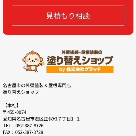
2023-08
2023-05
見積もり相談
2023-04
2023-03
2023-02
2023-01
2022-12
2022-10
2022-09
2022-08
2022-07
2022-06
2022-05
2022-04
2022-03
2022-02
2021-12
2021-11
名古屋市の外壁塗装＆屋根専門店
塗り替えショップ
2021-10
2021-09
2021-08
2021-07
【本社】
〒455-0074
2021-06
2021-05
愛知県名古屋市港区正保町７丁目1−１
2021-04
2021-03
TEL：052-387-8726
FAX：052-387-8728
2021-02
2021-01