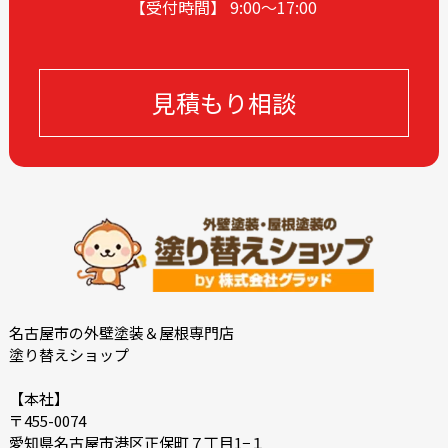
【受付時間】 9:00〜17
:00
2023-12
2023-11
2023-10
2023-09
2023-08
2023-05
見積もり相談
2023-04
2023-03
2023-02
2023-01
2022-12
2022-10
2022-09
2022-08
2022-07
2022-06
2022-05
2022-04
2022-03
2022-02
2021-12
2021-11
名古屋市の外壁塗装＆屋根専門店
塗り替えショップ
2021-10
2021-09
2021-08
2021-07
【本社】
〒455-0074
2021-06
2021-05
愛知県名古屋市港区正保町７丁目1−１