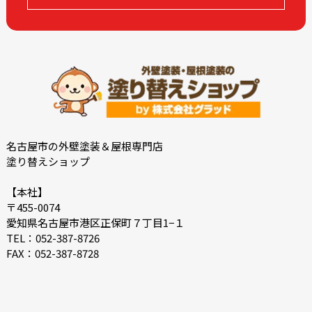
2023-02
2023-01
2022-12
2022-10
2022-09
2022-08
2022-07
2022-06
2022-05
2022-04
2022-03
2022-02
2021-12
2021-11
名古屋市の外壁塗装＆屋根専門店
塗り替えショップ
2021-10
2021-09
2021-08
2021-07
【本社】
〒455-0074
2021-06
2021-05
愛知県名古屋市港区正保町７丁目1−１
2021-04
2021-03
TEL：052-387-8726
FAX：052-387-8728
2021-02
2021-01
2020-12
2020-11
2020-10
2020-09