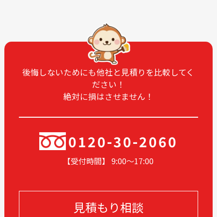
2025-09
2025-08
2025-07
2025-06
2025-05
2025-04
2025-03
2025-02
2025-01
2024-12
後悔しないためにも他社と見積りを比較してく
ださい！
2024-11
2024-10
絶対に損はさせません！
2024-09
2024-08
2024-07
2024-06
2024-05
2024-03
0120-30-2060
2024-02
2024-01
【受付時間】 9:00〜17
:00
2023-12
2023-11
2023-10
2023-09
2023-08
2023-05
見積もり相談
2023-04
2023-03