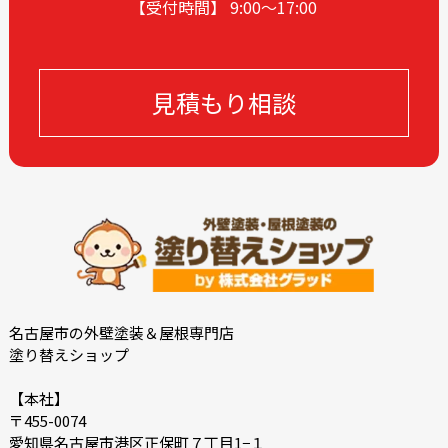
【受付時間】 9:00〜17
:00
2023-12
2023-11
2023-10
2023-09
2023-08
2023-05
見積もり相談
2023-04
2023-03
2023-02
2023-01
2022-12
2022-10
2022-09
2022-08
2022-07
2022-06
2022-05
2022-04
2022-03
2022-02
2021-12
2021-11
名古屋市の外壁塗装＆屋根専門店
塗り替えショップ
2021-10
2021-09
2021-08
2021-07
【本社】
〒455-0074
2021-06
2021-05
愛知県名古屋市港区正保町７丁目1−１